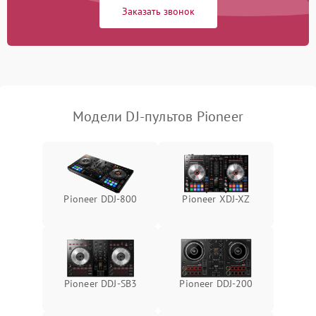
Заказать звонок
Поломка системы
автоматического
1000 ₽
Подробнее →
отключения
Неисправность системы
защиты от короткого
1000 ₽
Подробнее →
замыкания
Модели DJ-пультов Pioneer
Повреждение системы
1000 ₽
Подробнее →
защиты от перегрева
Неисправность системы
защиты от
1000 ₽
Подробнее →
Pioneer DDJ-800
Pioneer XDJ-XZ
перенапряжения
Неисправность системы
1000 ₽
Подробнее →
защиты от замыкания
Повреждение системы
Pioneer DDJ-SB3
Pioneer DDJ-200
1000 ₽
Подробнее →
защиты от перегрузок