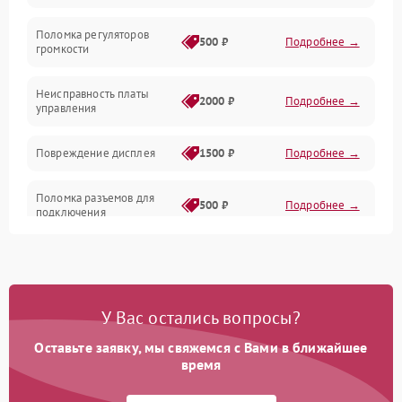
Поломка регуляторов
Механика
500 ₽
Подробнее →
громкости
Корпус/Герметичность
Неисправность платы
2000 ₽
Подробнее →
управления
Повреждение дисплея
1500 ₽
Подробнее →
Поломка разъемов для
500 ₽
Подробнее →
подключения
Неисправность системы
1000 ₽
Подробнее →
питания
У Вас остались вопросы?
Повреждение проводов
500 ₽
Подробнее →
Оставьте заявку, мы свяжемся с Вами в ближайшее
Неисправность системы
время
1000 ₽
Подробнее →
защиты от перегрузок