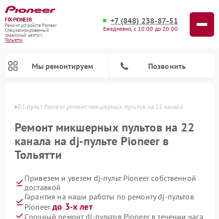
+7 (848) 238-87-51
FIX-PIONEER
Ремонт устройств Pioneer
Ежедневно, с 10:00 до 20:00
Специализированный
cервисный центр г.
Тольятти
Мы ремонтируем
Позвонить
льятти
DJ-пульт Pioneer ремонт микшерных пультов на 22 канала
Ремонт микшерных пультов на 22
канала на dj-пульте Pioneer в
Тольятти
Привезем и увезем dj-пульт Pioneer собственной
доставкой
Гарантия на наши работы по ремонту dj-пультов
Ремонт парогенераторов Pioneer
Ремонт роботов-пылесосов Pioneer
Ремонт акустических систем Pioneer
Ремонт проигрывателей винила Pioneer
Ремонт микшерных пультов Pioneer
до 3-х лет
Pioneer
Срочный ремонт dj-пультов Pioneer в течении часа