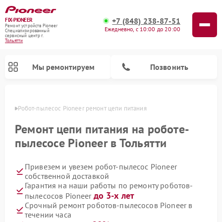
+7 (848) 238-87-51
FIX-PIONEER
Ремонт устройств Pioneer
Ежедневно, с 10:00 до 20:00
Специализированный
cервисный центр г.
Тольятти
Мы ремонтируем
Позвонить
ьятти
Робот-пылесос Pioneer ремонт цепи питания
Ремонт цепи питания на роботе-
пылесосе Pioneer в Тольятти
Привезем и увезем робот-пылесос Pioneer
собственной доставкой
Гарантия на наши работы по ремонту роботов-
до 3-х лет
пылесосов Pioneer
Ремонт микшерных пультов Pioneer
Ремонт акустических систем Pioneer
Ремонт проигрывателей винила Pioneer
Ремонт парогенераторов Pioneer
Срочный ремонт роботов-пылесосов Pioneer в
течении часа