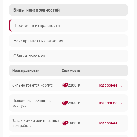
Виды неисправностей
Прочие неисправности
Неисправность движения
Общие поломки
Неисправности
Стоимость
Неисправность датчиков
Сильно греется корпус
2200 ₽
Подробнее →
Неисправность программного обеспечения
Появление трещин на
Проблемы с сигналом
2500 ₽
Подробнее →
корпуса
Неисправность резервуаров и систем подачи воды
Запах химии или пластика
1800 ₽
Подробнее →
при работе
Проблемы с механикой