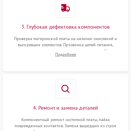
3. Глубокая дефектовка компонентов
Проверка материнской платы на наличие окислений и
выгоревших элементов. Прозвонка цепей питания,
тестирование приводных моторов колес и турбины
Подробнее
всасывания. Оценка состояния оптических и инфракрасных
датчиков, а также механизма лазерного дальномера.
4. Ремонт и замена деталей
Компонентный ремонт системной платы, пайка
поврежденных контактов. Замена вышедших из строя