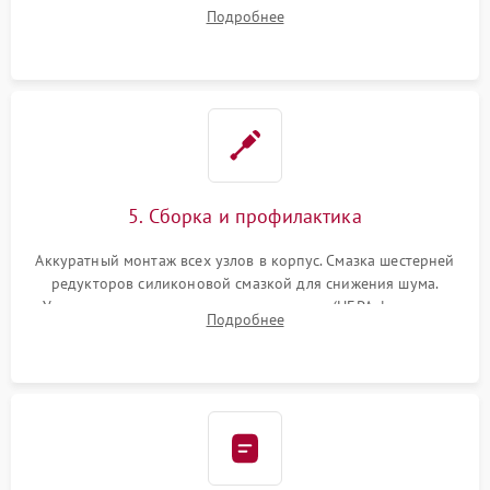
двигателей, изношенного аккумулятора, неисправного
Подробнее
лидара или помпы подачи воды. Восстановление шлейфов и
устранение последствий попадания влаги.
5. Сборка и профилактика
Аккуратный монтаж всех узлов в корпус. Смазка шестерней
редукторов силиконовой смазкой для снижения шума.
Установка новых расходных материалов (HEPA-фильтров,
Подробнее
микрофибры, щеток). Надежная фиксация разъемов и
проверка герметичности водяного контура.