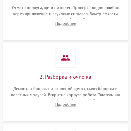
Осмотр корпуса, щеток и колес. Проверка кодов ошибок
через приложение и звуковых сигналов. Замер емкости
аккумулятора и тестирование базовой станции зарядки.
Подробнее
Оценка работы лидара, бампера и датчиков падения для
локализации неисправности.
2. Разборка и очистка
Демонтаж боковых и основной щеток, пылесборника и
колесных модулей. Вскрытие корпуса робота. Тщательная
очистка внутренних полостей, шестерней и плат от
Подробнее
скопившейся пыли, волос и шерсти животных с
использованием сжатого воздуха и щеток.