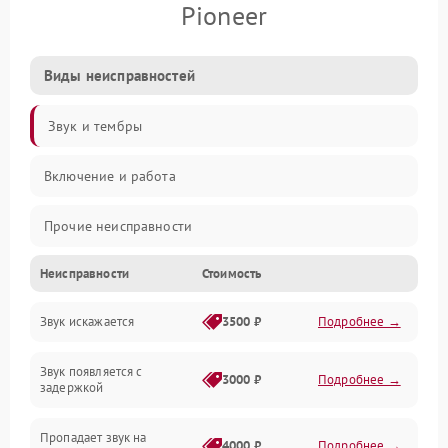
Pioneer
Виды неисправностей
Звук и тембры
Включение и работа
Прочие неисправности
Неисправности
Стоимость
Управление и электроника
Звук искажается
3500 ₽
Подробнее →
Клавиатура
Звук появляется с
Подключения и интерфейсы
3000 ₽
Подробнее →
задержкой
Эффекты и функции
Пропадает звук на
4000 ₽
Подробнее →