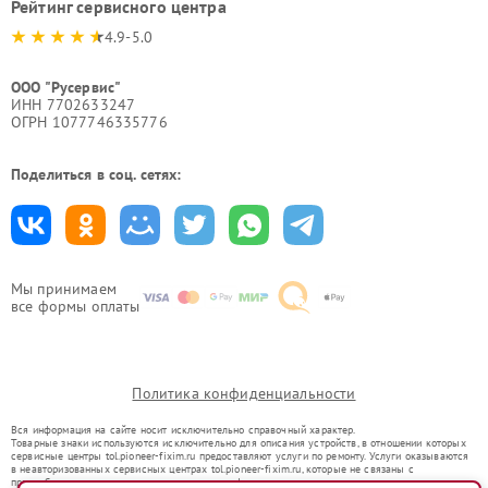
Рейтинг сервисного центра
4.9-5.0
ООО "Русервис"
ИНН 7702633247
ОГРН 1077746335776
Поделиться в соц. сетях:
Мы принимаем
все формы оплаты
Политика конфиденциальности
Вся информация на сайте носит исключительно справочный характер.
Товарные знаки используются исключительно для описания устройств, в отношении которых
сервисные центры tol.pioneer-fixim.ru предоставляют услуги по ремонту. Услуги оказываются
в неавторизованных сервисных центрах tol.pioneer-fixim.ru, которые не связаны с
правообладателями товарных знаков или их официальными представителями.