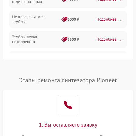
отдельных нотах
Механические повреждения
Не переключаются
3000 ₽
Подробнее →
тембры
Оптика
Тембры звучат
Электроника
3500 ₽
Подробнее →
некорректно
Аудио
Самопроизвольно
2800 ₽
Подробнее →
меняется громкость
Программное обеспечение
Этапы ремонта синтезатора Pioneer
1. Вы оставляете заявку