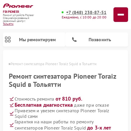
+7 (848) 238-87-51
FIX-PIONEER
Ремонт устройств Pioneer
Ежедневно, с 10:00 до 20:00
Специализированный
cервисный центр г.
Тольятти
Мы ремонтируем
Позвонить
ьятти
Ремонт синтезатора Pioneer Toraiz Squid в Тольятти
Ремонт синтезатора Pioneer Toraiz
Squid в Тольятти
от 810 руб.
Стоимость ремонта
Бесплатная диагностика
даже при отказе
Привезем и увезем синтезатор Pioneer Toraiz
Squid сами
Ремонт микшерных пультов Pioneer
Ремонт акустических систем Pioneer
Ремонт проигрывателей винила Pioneer
Ремонт парогенераторов Pioneer
Ремонт роботов-пылесосов Pioneer
Гарантия на наши работы по ремонту
до 3-х лет
синтезаторов Pioneer Toraiz Squid