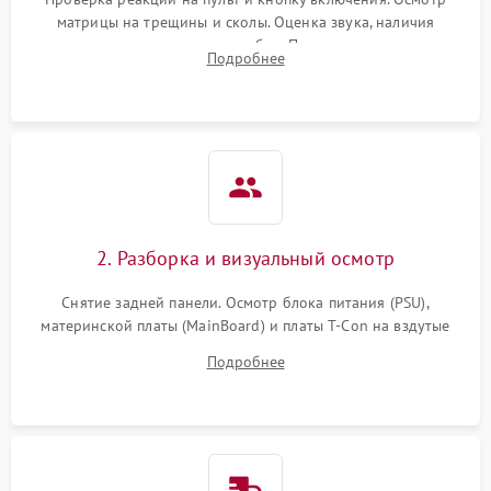
матрицы на трещины и сколы. Оценка звука, наличия
подсветки и индикаторов ошибок. Подключение тестовых
Подробнее
источников сигнала для выявления симптомов поломки.
2. Разборка и визуальный осмотр
Снятие задней панели. Осмотр блока питания (PSU),
материнской платы (MainBoard) и платы T-Con на вздутые
конденсаторы, прогары, окисления и микротрещины.
Подробнее
Проверка надежности фиксации и целостности шлейфов.