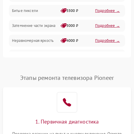
Разъёмы и интерфейсы
Битые пиксели
5500 ₽
Подробнее →
Механические повреждения
Затемнение части экрана
5000 ₽
Подробнее →
Программное обеспечение
Неравномерная яркость
4000 ₽
Подробнее →
Корпус и механика
Выгорание матрицы
6000 ₽
Подробнее →
Пульт и управление
Этапы ремонта телевизора Pioneer
Сеть и подключения
Аудио
Сетевая
1. Первичная диагностика
Проверка реакции на пульт и кнопку включения. Осмотр