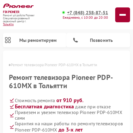
+7 (848) 238-87-51
FIX-PIONEER
Ремонт устройств Pioneer
Ежедневно, с 10:00 до 20:00
Специализированный
cервисный центр г.
Тольятти
Мы ремонтируем
Позвонить
ьятти
Ремонт телевизора Pioneer PDP-610MX в Тольятти
Ремонт телевизора Pioneer PDP-
610MX в Тольятти
от 910 руб.
Стоимость ремонта
Бесплатная диагностика
даже при отказе
Привезем и увезем телевизор Pioneer PDP-610MX
сами
Ремонт парогенераторов Pioneer
Ремонт роботов-пылесосов Pioneer
Ремонт акустических систем Pioneer
Ремонт проигрывателей винила Pioneer
Ремонт микшерных пультов Pioneer
Гарантия на наши работы по ремонту телевизоров
до 3-х лет
Pioneer PDP-610MX