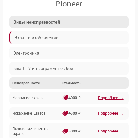
Pioneer
Виды неисправностей
Экран и изображение
Электроника
Smart TV и программные сбои
Неисправности
Стоимость
Питание и запуск
Мерцание экрана
4000 ₽
Подробнее →
Подсветка и LED-модули
Искажение цветов
4500 ₽
Подробнее →
Звук и аудиосистема
Появление пятен на
Сигнал и приём каналов
5000 ₽
Подробнее →
экране