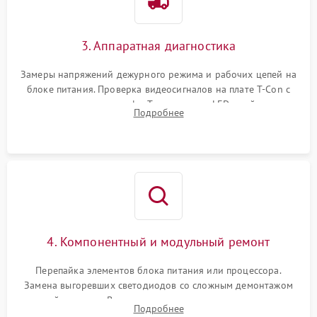
3. Аппаратная диагностика
Замеры напряжений дежурного режима и рабочих цепей на
блоке питания. Проверка видеосигналов на плате T-Con с
помощью осциллографа. Тестирование LED-драйвера и
Подробнее
светодиодных планок подсветки мультиметром.
4. Компонентный и модульный ремонт
Перепайка элементов блока питания или процессора.
Замена выгоревших светодиодов со сложным демонтажом
хрупкой матрицы. Восстановление поврежденных дорожек,
Подробнее
прошивка микросхем памяти EEPROM