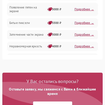
Появление пятен на
Сигнал и приём каналов
5000 ₽
Подробнее →
экране
Разъёмы и интерфейсы
Битые пиксели
5500 ₽
Подробнее →
Механические повреждения
Затемнение части экрана
5000 ₽
Подробнее →
Программное обеспечение
Неравномерная яркость
4000 ₽
Подробнее →
Корпус и механика
Выгорание матрицы
6000 ₽
Подробнее →
Пульт и управление
Сеть и подключения
У Вас остались вопросы?
Оставьте заявку, мы свяжемся с Вами в ближайшее
Аудио
время
Сетевая