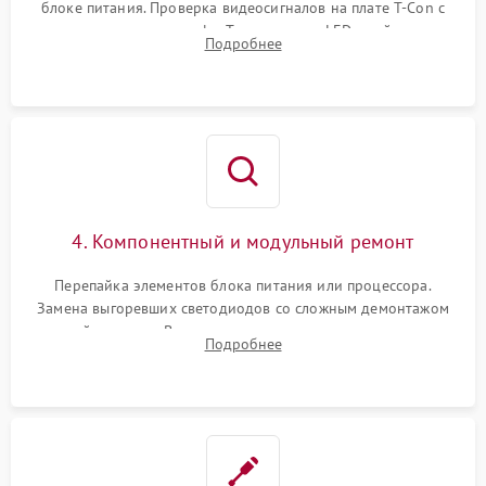
блоке питания. Проверка видеосигналов на плате T-Con с
помощью осциллографа. Тестирование LED-драйвера и
Подробнее
светодиодных планок подсветки мультиметром.
4. Компонентный и модульный ремонт
Перепайка элементов блока питания или процессора.
Замена выгоревших светодиодов со сложным демонтажом
хрупкой матрицы. Восстановление поврежденных дорожек,
Подробнее
прошивка микросхем памяти EEPROM