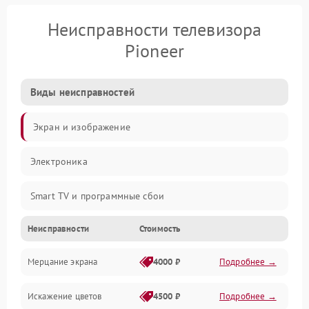
Неисправности телевизора
Pioneer
Виды неисправностей
Экран и изображение
Электроника
Smart TV и программные сбои
Неисправности
Стоимость
Питание и запуск
Мерцание экрана
4000 ₽
Подробнее →
Подсветка и LED-модули
Искажение цветов
4500 ₽
Подробнее →
Звук и аудиосистема