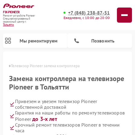
+7 (848) 238-87-51
FIX-PIONEER
Ремонт устройств Pioneer
Ежедневно, с 10:00 до 20:00
Специализированный
cервисный центр г.
Тольятти
Мы ремонтируем
Позвонить
ьятти
Телевизор Pioneer замена контроллера
Замена контроллера на телевизоре
Pioneer в Тольятти
Привезем и увезем телевизор Pioneer
собственной доставкой
Гарантия на наши работы по ремонту телевизоров
до 3-х лет
Pioneer
Ремонт парогенераторов Pioneer
Ремонт роботов-пылесосов Pioneer
Ремонт акустических систем Pioneer
Ремонт проигрывателей винила Pioneer
Ремонт микшерных пультов Pioneer
Срочный ремонт телевизоров Pioneer в течении
часа