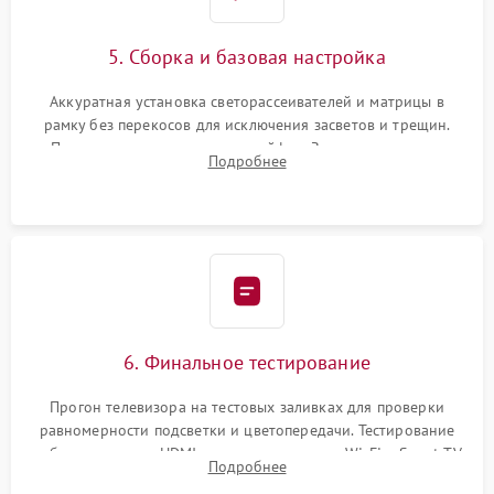
5. Сборка и базовая настройка
Аккуратная установка светорассеивателей и матрицы в
рамку без перекосов для исключения засветов и трещин.
Подключение внутренних шлейфов. Закрытие корпуса.
Подробнее
Сброс настроек и обновление программного обеспечения.
6. Финальное тестирование
Прогон телевизора на тестовых заливках для проверки
равномерности подсветки и цветопередачи. Тестирование
работы разъемов HDMI, динамиков, модуля Wi-Fi и Smart TV
Подробнее
в рабочем режиме в течение нескольких часов.