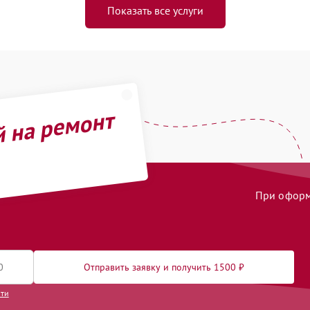
Показать все услуги
й на ремонт
При оформл
Отправить заявку и получить 1500 ₽
сти