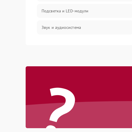
Подсветка и LED-модули
Звук и аудиосистема
Сигнал и приём каналов
Разъёмы и интерфейсы
?
Механические повреждения
Программное обеспечение
Корпус и механика
Пульт и управление