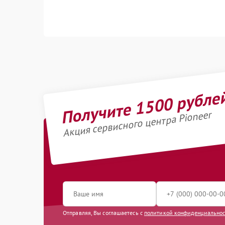
Получите 1500 рубле
Акция сервисного центра Pioneer
Отправляя, Вы соглашаетесь с
политикой конфиденциально