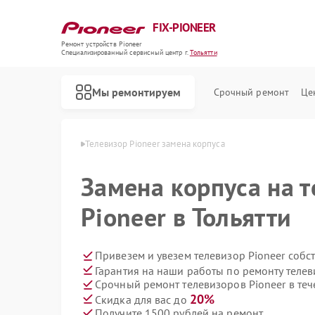
FIX-PIONEER
Ремонт устройств Pioneer
Специализированный cервисный центр г.
Тольятти
Мы ремонтируем
Срочный ремонт
Це
 Pioneer в Тольятти
Телевизор Pioneer замена корпуса
Замена корпуса на 
Pioneer в Тольятти
Привезем и увезем телевизор Pioneer собс
Гарантия на наши работы по ремонту телев
Срочный ремонт телевизоров Pioneer в теч
20%
Скидка для вас до
Получите 1500 рублей на ремонт
Ремонт кондиционеров Pioneer
Ремонт микшерных пультов Pioneer
Ремонт парогенераторов Pioneer
Ремонт роботов-пылесосов Pioneer
Ремонт акустических систем Pioneer
Ремонт проигрывателей винила Pioneer